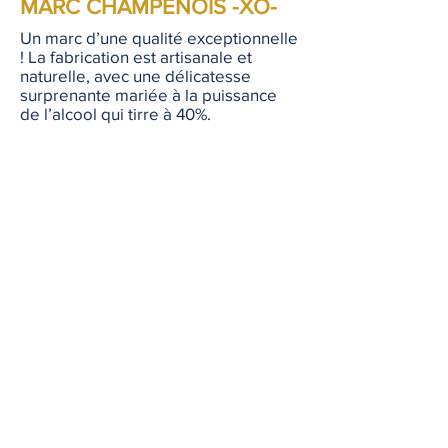
MARC CHAMPENOIS -XO-
Un marc d’une qualité exceptionnelle
! La fabrication est artisanale et
naturelle, avec une délicatesse
surprenante mariée à la puissance
de l’alcool qui tirre à 40%.
Cette eau-de-vie née de la distillation
de marc de raisins égrappés et
fermentés, provenant du vignoble
Champenois. Maturation en
barriques de chêne
– XO – sur notre domaine
.
Vieillissement :
10 ans en fûts de
chêne
Flaconnage :
Bouteille de 70 cl –
Bouchon en verre
FICHE TECHNIQUE